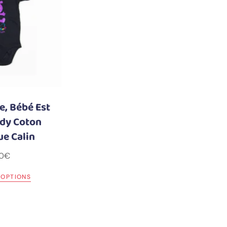
re, Bébé Est
ody Coton
ue Calin
0
€
 OPTIONS