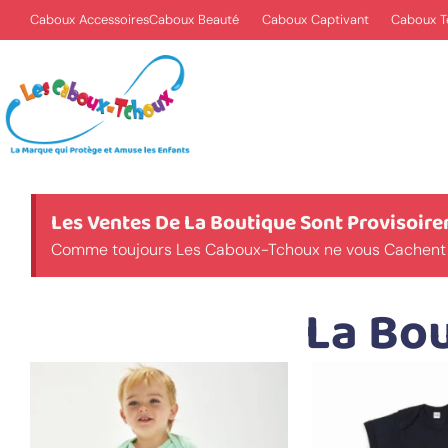
Caboux Accessoires
Caboux Beauté
Caboux Captivant
Caboux Te
Les Ventes De La Boutique Sont Provisoi
Comme toujours Les Caboux-Tchoux ne vous Cachent rie
La Bo