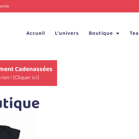
xtile
Accueil
L’univers
Boutique
Tea
rement Cadenassées
n ! (Cliquer ici)
utique