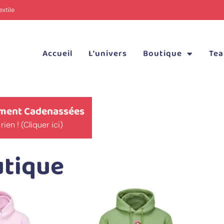
xtile
Accueil
L’univers
Boutique
Tea
rement Cadenassées
n ! (Cliquer ici)
utique