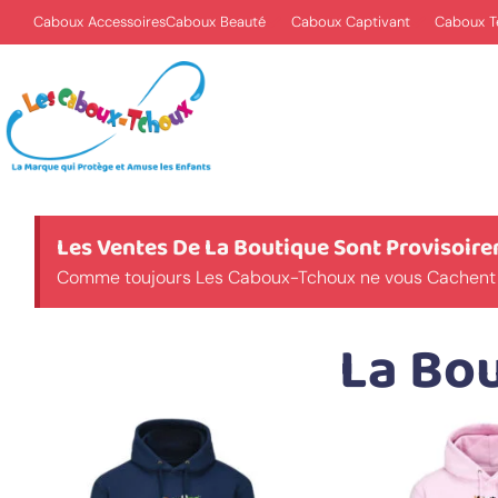
Caboux Accessoires
Caboux Beauté
Caboux Captivant
Caboux Te
Les Ventes De La Boutique Sont Provisoi
Comme toujours Les Caboux-Tchoux ne vous Cachent rie
La Bo