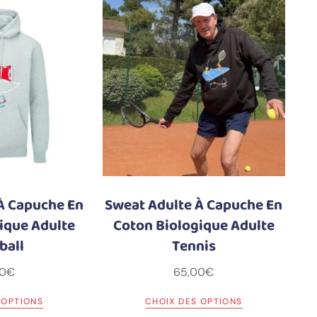
À Capuche En
Sweat Adulte À Capuche En
ique Adulte
Coton Biologique Adulte
ball
Tennis
0
€
65,00
€
 OPTIONS
CHOIX DES OPTIONS