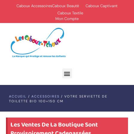
Caboux Accessoires
Caboux Beauté
Caboux Captivant
Caboux Textile
Mon Compte
ACCUEIL
/
ACCESSOIRES
/ VOTRE SERVIETTE DE
TOILETTE BIO 100×150 CM
Les Ventes De La Boutique Sont
Provisoirement Cadenassées