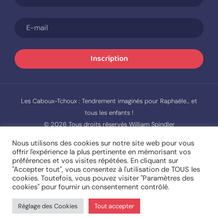
Inscription
Les Caboux-Tchoux : Tendrement imaginés pour Raphaële... et
tous les enfants !
© 2026 Tous droits réservés William Spindler
Mentions légales et politique de confidentialité
Nous utilisons des cookies sur notre site web pour vous
offrir l'expérience la plus pertinente en mémorisant vos
préférences et vos visites répétées. En cliquant sur
Nos bons camarades fournisseurs (page
partenaires)
"Accepter tout", vous consentez à l'utilisation de TOUS les
cookies. Toutefois, vous pouvez visiter "Paramètres des
Site web développé par
de
cookies" pour fournir un consentement contrôlé.
l’agence digitale
Réglage des Cookies
Tout accepter