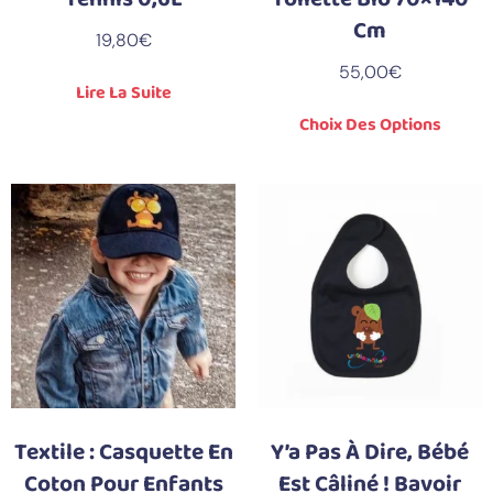
Cm
19,80
€
55,00
€
Lire La Suite
Choix Des Options
Textile : Casquette En
Y’a Pas À Dire, Bébé
Coton Pour Enfants
Est Câliné ! Bavoir