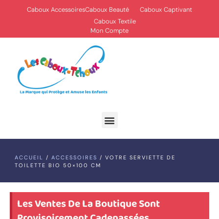
Caboux Accessoires
Caboux Beauté
Caboux Captivant
Caboux Textile
Mon Compte
ACCUEIL
/
ACCESSOIRES
/ VOTRE SERVIETTE DE
TOILETTE BIO 50×100 CM
Les Ventes De La Boutique Sont
Provisoirement Cadenassées