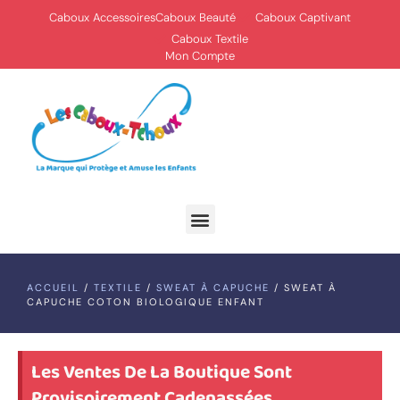
Caboux Accessoires
Caboux Beauté
Caboux Captivant
Caboux Textile
Mon Compte
ACCUEIL
/
TEXTILE
/
SWEAT À CAPUCHE
/ SWEAT À
CAPUCHE COTON BIOLOGIQUE ENFANT
Les Ventes De La Boutique Sont
Provisoirement Cadenassées